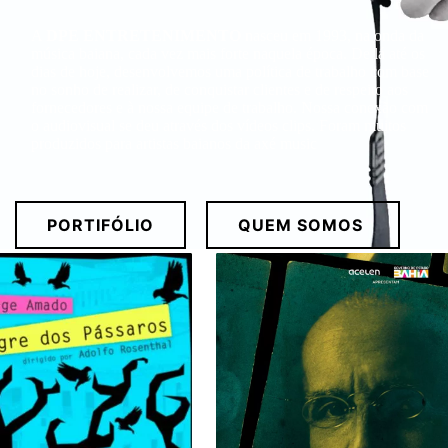
A
DPE ENTRETENIMENTO
nasceu em 1993, na onda da
música baiana, cada vez mais forte naquela época. De lá até os
dias de hoje, desenvolvemos uma política de trabalho com base
no sonho de realizar, de conquistar clientes e de respeito aos
fornecedores e à nossa equipe de trabalho. Nossa conexão com
o audiovisual se deu através dos vídeos clips. Foram muitos
produzidos para artistas baianos da axé music
PORTIFÓLIO
QUEM SOMOS